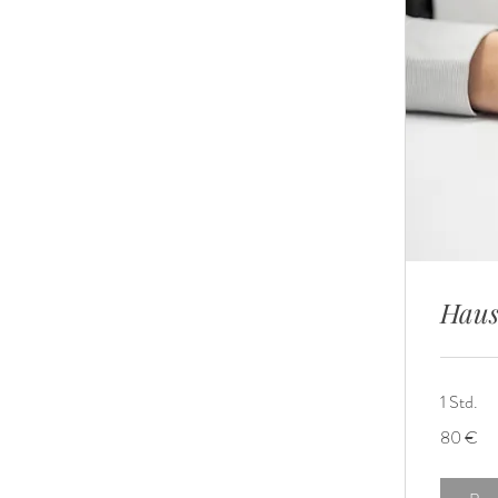
Haus
1 Std.
80
80 €
Euro