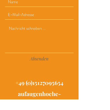
Absenden
+49 (0)15127095654
aufaugenhoehe-
bfb@gmx.de